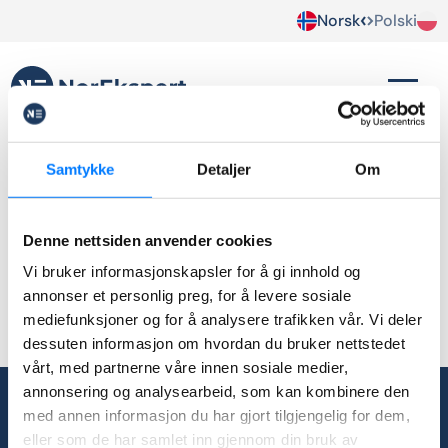
Norsk
Polski
Om Polen
Samtykke
Detaljer
Om
Brak wpisów.
Denne nettsiden anvender cookies
Vi bruker informasjonskapsler for å gi innhold og
annonser et personlig preg, for å levere sosiale
mediefunksjoner og for å analysere trafikken vår. Vi deler
dessuten informasjon om hvordan du bruker nettstedet
vårt, med partnerne våre innen sosiale medier,
annonsering og analysearbeid, som kan kombinere den
med annen informasjon du har gjort tilgjengelig for dem,
post@norekspert.no
eller som de har samlet inn gjennom din bruk av