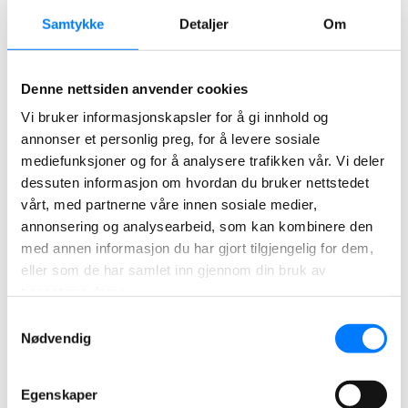
Webutvikling
Samtykke
Detaljer
Om
Design av landingssider
Analytikk
Automatisering
Denne nettsiden anvender cookies
Strategiske prosesser
Vi bruker informasjonskapsler for å gi innhold og
annonser et personlig preg, for å levere sosiale
Kundeservice
mediefunksjoner og for å analysere trafikken vår. Vi deler
dessuten informasjon om hvordan du bruker nettstedet
Kunder setter pris på direkte og rask kontakt via
vårt, med partnerne våre innen sosiale medier,
annonsering og analysearbeid, som kan kombinere den
telefon og e-post. Våre kundekonsulenter jobber
med annen informasjon du har gjort tilgjengelig for dem,
for å bygge relasjoner og gi kontinuerlig støtte til
eller som de har samlet inn gjennom din bruk av
kundene dine. De behandler klager og måler
tjenestene deres.
kundetilfredshet. Gjennom profesjonell service
Samtykkevalg
Nødvendig
bygger vi et positivt bilde av din bedrift i kundenes
øyne. Vi styrker deres tillit, lojalitet og vilje til å
Egenskaper
gjøre fremtidige kjøp.