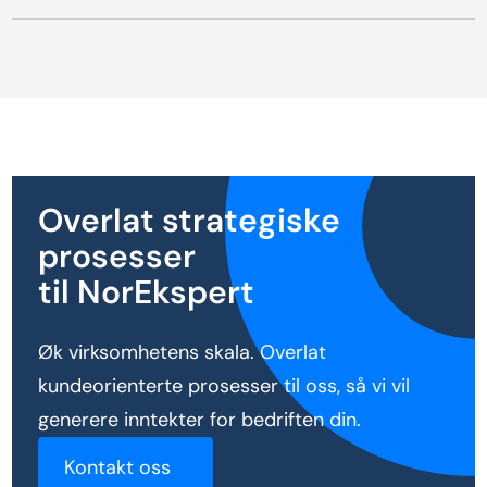
Overlat strategiske
prosesser
til NorEkspert
Øk virksomhetens skala. Overlat
kundeorienterte prosesser til oss, så vi vil
generere inntekter for bedriften din.
Kontakt oss