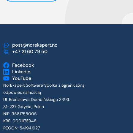
post@norekspert.no
+47 21 60 79 50
Facebook
LinkedIn
YouTube
NorEkspert Software Spółka z ograniczoną
odpowiedzialnością
Ul. Bronisława Dembińskiego 33/B1,
81-237 Gdynia, Polen
NIP: 9581755005
KRS: 0001176948
REGON: 541941927