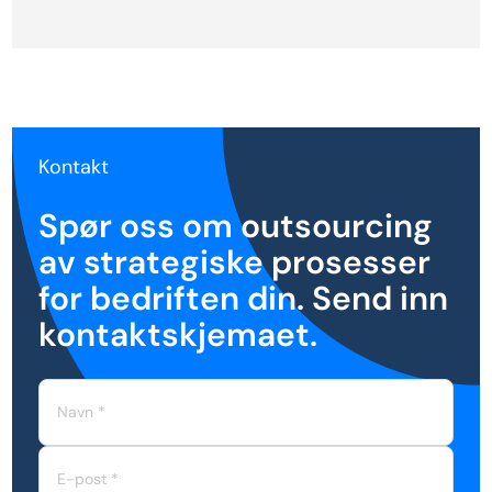
Kontakt
Spør oss om outsourcing
av strategiske prosesser
for bedriften din. Send inn
kontaktskjemaet.