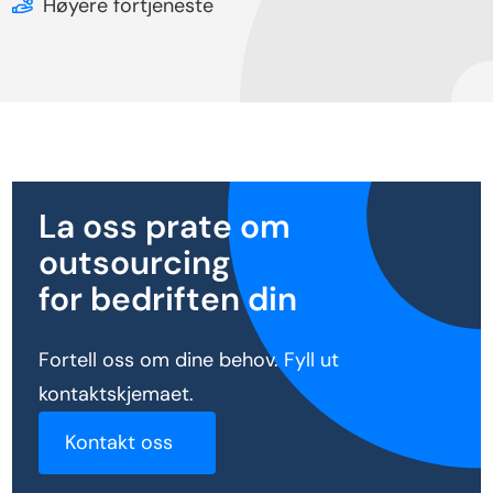
Høyere fortjeneste
La oss prate om
outsourcing
for bedriften din
Fortell oss om dine behov. Fyll ut
kontaktskjemaet.
Kontakt oss