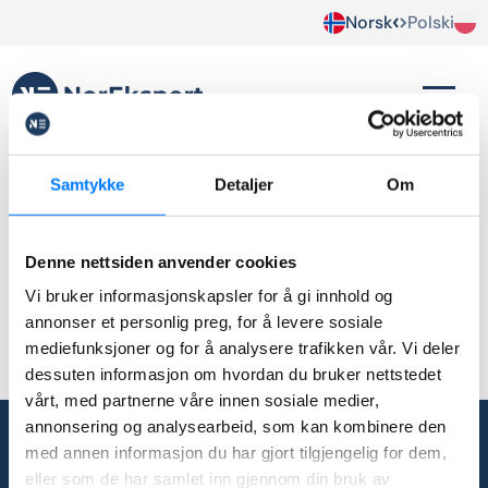
Norsk
Polski
back office
Samtykke
Detaljer
Om
Brak wpisów.
Denne nettsiden anvender cookies
Vi bruker informasjonskapsler for å gi innhold og
annonser et personlig preg, for å levere sosiale
mediefunksjoner og for å analysere trafikken vår. Vi deler
dessuten informasjon om hvordan du bruker nettstedet
vårt, med partnerne våre innen sosiale medier,
annonsering og analysearbeid, som kan kombinere den
med annen informasjon du har gjort tilgjengelig for dem,
post@norekspert.no
eller som de har samlet inn gjennom din bruk av