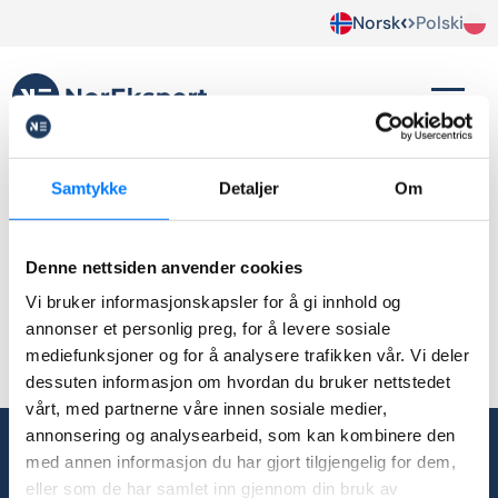
Norsk
Polski
kostnadsbesparelser
Samtykke
Detaljer
Om
Brak wpisów.
Denne nettsiden anvender cookies
Vi bruker informasjonskapsler for å gi innhold og
annonser et personlig preg, for å levere sosiale
mediefunksjoner og for å analysere trafikken vår. Vi deler
dessuten informasjon om hvordan du bruker nettstedet
vårt, med partnerne våre innen sosiale medier,
annonsering og analysearbeid, som kan kombinere den
med annen informasjon du har gjort tilgjengelig for dem,
post@norekspert.no
eller som de har samlet inn gjennom din bruk av