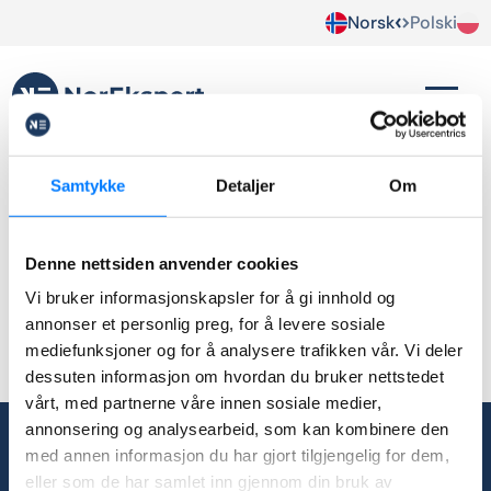
Norsk
Polski
regnskap
Samtykke
Detaljer
Om
Brak wpisów.
Denne nettsiden anvender cookies
Vi bruker informasjonskapsler for å gi innhold og
annonser et personlig preg, for å levere sosiale
mediefunksjoner og for å analysere trafikken vår. Vi deler
dessuten informasjon om hvordan du bruker nettstedet
vårt, med partnerne våre innen sosiale medier,
annonsering og analysearbeid, som kan kombinere den
med annen informasjon du har gjort tilgjengelig for dem,
post@norekspert.no
eller som de har samlet inn gjennom din bruk av