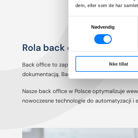
dem, eller som de har samlet
Samtykkevalg
Nødvendig
Rola back office w firmie
Back office to zaplecze operacyjne firmy. Ob
Ikke tillat
dokumentacją. Back office wspiera działy i os
Nasze back office w Polsce optymalizuje wewn
nowoczesne technologie do automatyzacji i 