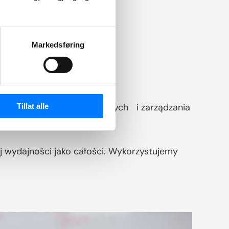
Markedsføring
 ludzkich, przetwarzania danych i zarządzania
Tillat alle
j wydajności jako całości. Wykorzystujemy