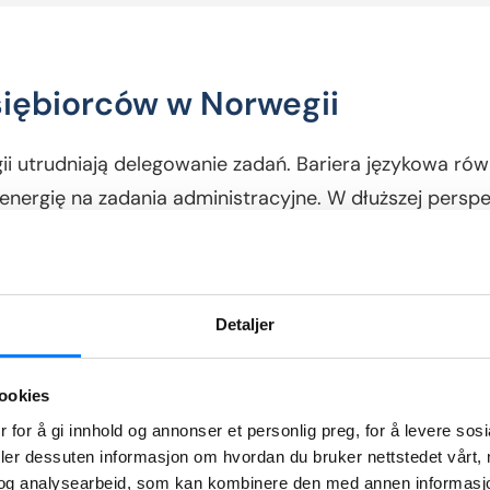
iębiorców w Norwegii
i utrudniają delegowanie zadań. Bariera językowa ró
energię na zadania administracyjne. W dłuższej perspek
Detaljer
Ograniczony dostęp do
specjalistów
ookies
 for å gi innhold og annonser et personlig preg, for å levere sos
deler dessuten informasjon om hvordan du bruker nettstedet vårt,
og analysearbeid, som kan kombinere den med annen informasjon d