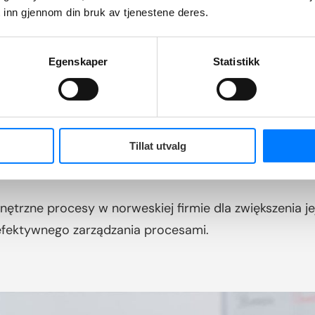
 inn gjennom din bruk av tjenestene deres.
Egenskaper
Statistikk
ejmuje wszelkie zadania w zakresie rozliczeń, zasobów
Tillat utvalg
oby zajmujące się główną działalnością firmy.
ętrzne procesy w norweskiej firmie dla zwiększenia je
efektywnego zarządzania procesami.