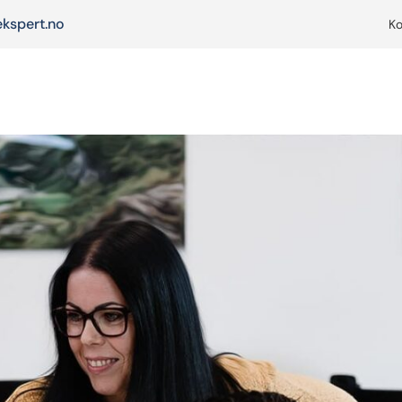
kspert.no
Ko