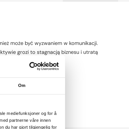
wnież może być wyzwaniem w komunikacji.
tywie grozi to stagnacją biznesu i utratą
Om
Bariera językowa
iale mediefunksjoner og for å
 med partnerne våre innen
u har gjort tilgjengelig for