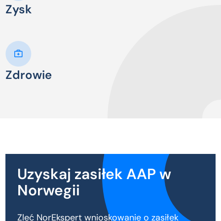
Zysk
Zdrowie
Uzyskaj zasiłek AAP w
Norwegii
Zleć NorEkspert wnioskowanie o zasiłek