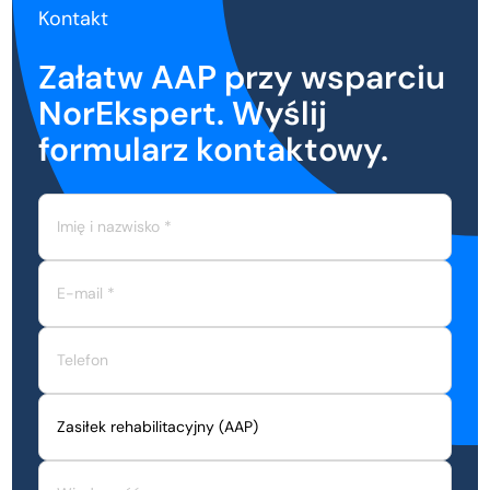
Kontakt
Załatw AAP przy wsparciu
NorEkspert. Wyślij
formularz kontaktowy.