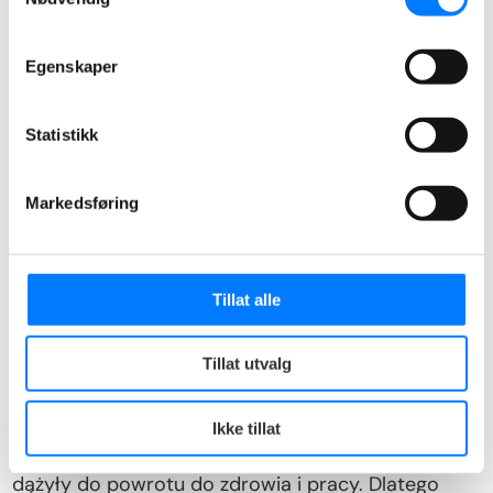
Egenskaper
Statistikk
Markedsføring
Tillat alle
Prawo do AAP
Wymóg aktywności jak dla
Tillat utvalg
bezrobotnych
Ikke tillat
NAV wymaga, aby osoby pobierające AAP aktywnie
dążyły do powrotu do zdrowia i pracy. Dlatego