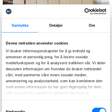
Samtykke
Detaljer
Om
Prawo do AAP
66% dochodów przez 3 lata
Denne nettsiden anvender cookies
Vi bruker informasjonskapsler for å gi innhold og
Zasiłek rehabilitacyjny AAP wynosi 66%
annonser et personlig preg, for å levere sosiale
uśrednionych, poprzednich dochodów do kwoty
mediefunksjoner og for å analysere trafikken vår. Vi deler
6G (540 734 NOK). Świadczenie można pobierać
dessuten informasjon om hvordan du bruker nettstedet
vårt, med partnerne våre innen sosiale medier,
co do zasady przez 3 lata – w szczególnych
annonsering og analysearbeid, som kan kombinere den
przypadkach istnieje możliwość przedłużenia o
med annen informasjon du har gjort tilgjengelig for dem,
dodatkowe 2 lata. Pamiętaj, że wnioskowanie o AAP
eller som de har samlet inn gjennom din bruk av
nie jest możliwe wstecz – NAV przyzna świadczenie
tjenestene deres.
najwcześniej od daty złożenia wniosku.
Samtykkevalg
Nødvendig