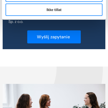
Sp. z o.o. w celu przedstawienia oferty na usługi
konsultingowe i outsourcingowe. Oświadczam, że
Ikke tillat
akceptuję warunki
Polityki Prywatności
NorEkspert
Sp. z o.o.