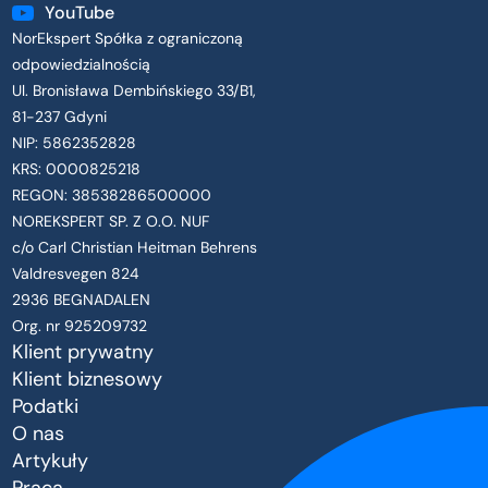
YouTube
NorEkspert Spółka z ograniczoną
odpowiedzialnością
Ul. Bronisława Dembińskiego 33/B1,
81-237 Gdyni
NIP: 5862352828
KRS: 0000825218
REGON: 38538286500000
NOREKSPERT SP. Z O.O. NUF
c/o Carl Christian Heitman Behrens
Valdresvegen 824
2936 BEGNADALEN
Org. nr 925209732
Klient prywatny
Klient biznesowy
Podatki
O nas
Artykuły
Praca