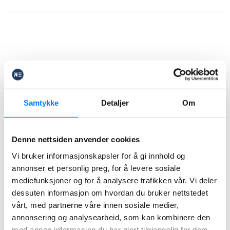
Kontakt
Samtykke
Detaljer
Om
Wypełnij formularz
Denne nettsiden anvender cookies
kontaktowy.
Vi bruker informasjonskapsler for å gi innhold og
Napisz nam, w jakiej
annonser et personlig preg, for å levere sosiale
sprawie możemy Tobie
mediefunksjoner og for å analysere trafikken vår. Vi deler
dessuten informasjon om hvordan du bruker nettstedet
pomóc.
vårt, med partnerne våre innen sosiale medier,
annonsering og analysearbeid, som kan kombinere den
med annen informasjon du har gjort tilgjengelig for dem,