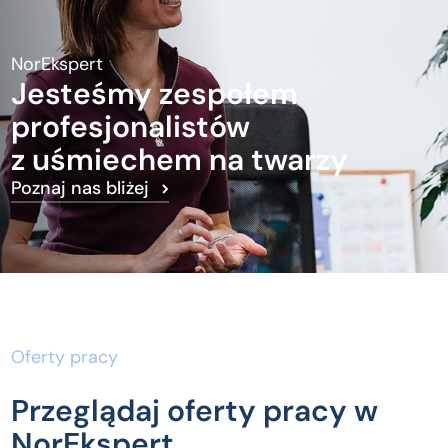
NorEkspert
Jesteśmy zespołem
profesjonalistów
z uśmiechem na twarzy
Poznaj nas bliżej
Oferty pracy
Przeglądaj oferty pracy w
NorEkspert