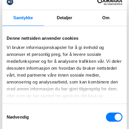
praca@norekspert.no
Samtykke
Detaljer
Om
Dołącz do naszego
Denne nettsiden anvender cookies
zespołu! Wyślij formularz
Vi bruker informasjonskapsler for å gi innhold og
kontaktowy
annonser et personlig preg, for å levere sosiale
wraz z CV.
mediefunksjoner og for å analysere trafikken vår. Vi deler
dessuten informasjon om hvordan du bruker nettstedet
vårt, med partnerne våre innen sosiale medier,
annonsering og analysearbeid, som kan kombinere den
med annen informasjon du har gjort tilgjengelig for dem,
eller som de har samlet inn gjennom din bruk av
tjenestene deres.
Samtykkevalg
Nødvendig