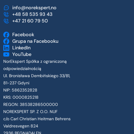
info@norekspert.no
+48 58 535 93 43
+47 21 60 79 50
Facebook
Grupa na Facebooku
LinkedIn
YouTube
NorEkspert Spółka z ograniczoną
odpowiedzialnością
Ul. Bronisława Dembińskiego 33/B1,
81-237 Gdyni
NIP: 5862352828
KRS: 0000825218
REGON: 38538286500000
NOREKSPERT SP. Z O.O. NUF
c/o Carl Christian Heitman Behrens
Valdresvegen 824
2936 BEGNADALEN