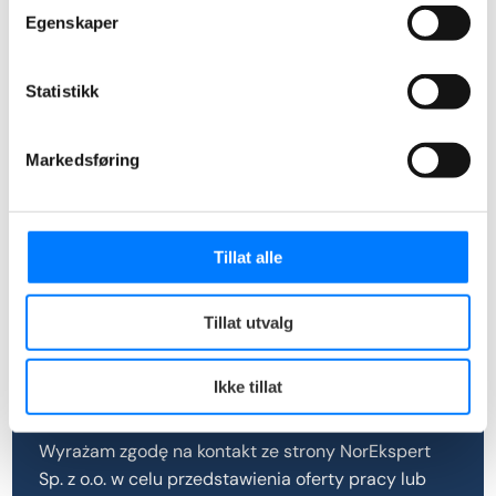
Egenskaper
Statistikk
Markedsføring
Tillat alle
Przeciągnij załącznik w to pole
albo
Tillat utvalg
wybierz z dysku (max 10 MB)
0
of 10
Ikke tillat
Wyrażam zgodę na kontakt ze strony NorEkspert
Sp. z o.o. w celu przedstawienia oferty pracy lub