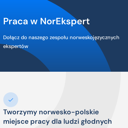
Praca w NorEkspert
Dołącz do naszego zespołu norweskojęzycznych
ekspertów
Tworzymy norwesko-polskie
miejsce pracy dla ludzi głodnych