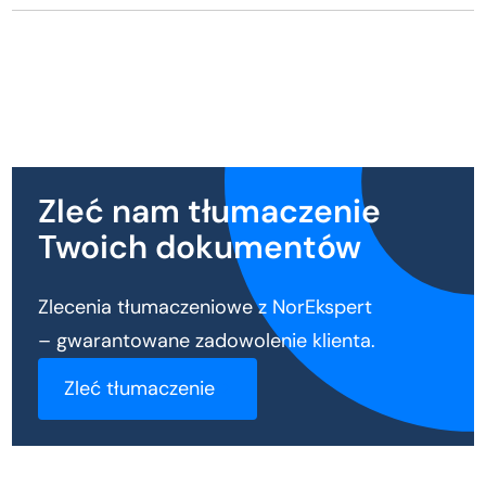
Zleć nam tłumaczenie
Twoich dokumentów
Zlecenia tłumaczeniowe z NorEkspert
– gwarantowane zadowolenie klienta.
Zleć tłumaczenie