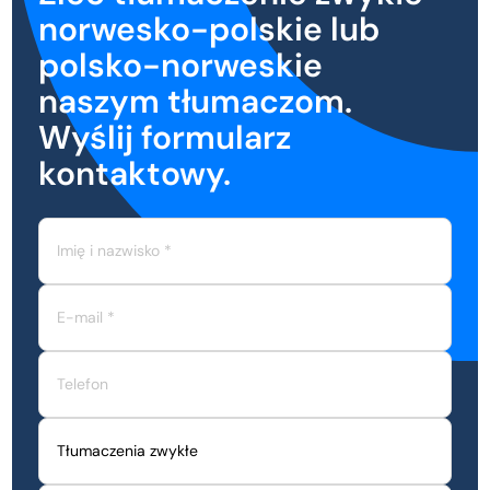
norwesko-polskie lub
polsko-norweskie
naszym tłumaczom.
Wyślij formularz
kontaktowy.