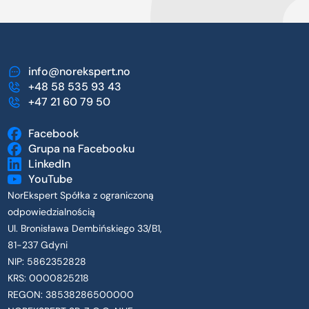
info@norekspert.no
+48 58 535 93 43
+47 21 60 79 50
Facebook
Grupa na Facebooku
LinkedIn
YouTube
NorEkspert Spółka z ograniczoną
odpowiedzialnością
Ul. Bronisława Dembińskiego 33/B1,
81-237 Gdyni
NIP: 5862352828
KRS: 0000825218
REGON: 38538286500000