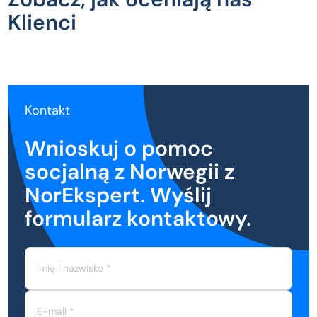
Klienci
Kontakt
Wnioskuj o pomoc
socjalną z Norwegii z
NorEkspert. Wyślij
formularz kontaktowy.