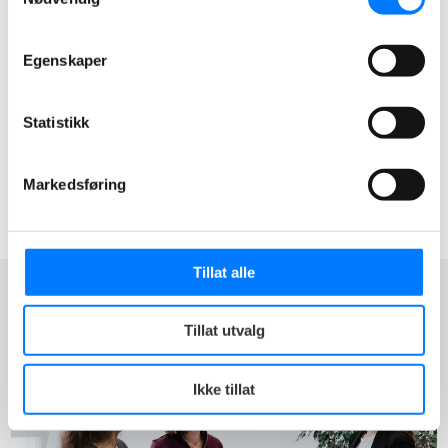
Norwegii, a Ty wyczerpałeś inne możliwości
wsparcia, NAV przy ocenie wniosku bierze pod
Egenskaper
uwagę przede wszystkim ich potrzeby. W takich
sytuacjach pomoc socjalna może stać się ważnym
Statistikk
wsparciem dla całej rodziny, po uprzednim
udokumentowaniu braku innych rozwiązań.
Markedsføring
Tillat alle
Tillat utvalg
Ikke tillat