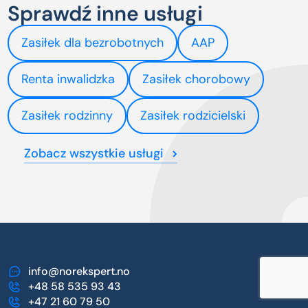
Sprawdź inne usługi
Zasiłek dla bezrobotnych
AAP
Renta inwalidzka
Zasiłek chorobowy
Zasiłek rodzinny
Zasiłek rodzicielski
Zobacz wszystkie usługi
info@norekspert.no
+48 58 535 93 43
+47 21 60 79 50