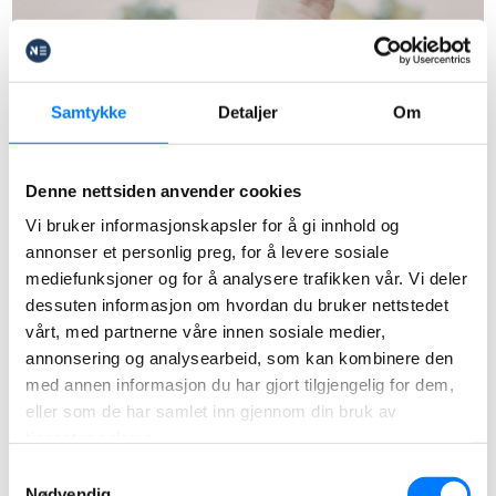
Samtykke
Detaljer
Om
Denne nettsiden anvender cookies
Vi bruker informasjonskapsler for å gi innhold og
annonser et personlig preg, for å levere sosiale
mediefunksjoner og for å analysere trafikken vår. Vi deler
dessuten informasjon om hvordan du bruker nettstedet
Dla kogo jest sosialhjelp?
vårt, med partnerne våre innen sosiale medier,
Masz dzieci, a Twoja sytuacja
annonsering og analysearbeid, som kan kombinere den
finansowa jest krytyczna
med annen informasjon du har gjort tilgjengelig for dem,
eller som de har samlet inn gjennom din bruk av
tjenestene deres.
Jeśli Twoje dochody nie pokrywają podstawowych
Samtykkevalg
wydatków związanych z utrzymaniem dzieci w
Nødvendig