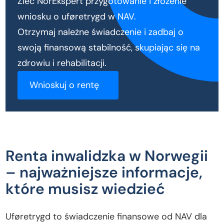
Zleć NorEkspert przygotowanie i złożenie
wniosku o uføretrygd w NAV.
Otrzymaj należne świadczenie i zadbaj o
swoją finansową stabilność, skupiając się na
zdrowiu i rehabilitacji.
Wnioskuj o rentę
Renta inwalidzka w Norwegii
– najważniejsze informacje,
które musisz wiedzieć
Uføretrygd to świadczenie finansowe od NAV dla