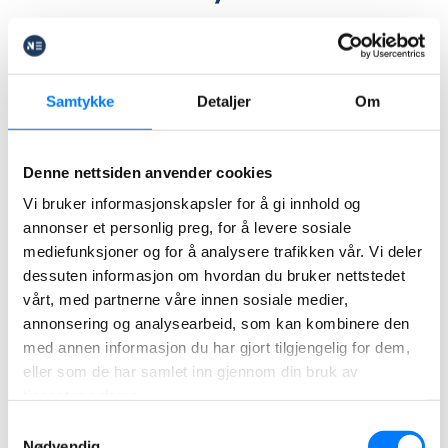
Renta z Norwegii może być wypłacana także
osobom mieszkającym w Polsce lub innym kraju
EOG. Jeżeli osoba pobierająca rentę wyjechała z
Samtykke
Detaljer
Om
Norwegii na okres krótszy niż 12 miesięcy, nie ma to
wpływu na prawo do zachowania świadczenia,
Denne nettsiden anvender cookies
ponieważ taka osoba nadal pozostaje członkiem
Vi bruker informasjonskapsler for å gi innhold og
norweskiego systemu ubezpieczeń społecznych.
annonser et personlig preg, for å levere sosiale
mediefunksjoner og for å analysere trafikken vår. Vi deler
Świadczeniobiorca , który wyprowadza się z
dessuten informasjon om hvordan du bruker nettstedet
Norwegii do Polski lub mieszka w Polsce na stałe,
vårt, med partnerne våre innen sosiale medier,
może nadal pobierać rentę zdrowotną z Norwegii,
annonsering og analysearbeid, som kan kombinere den
med annen informasjon du har gjort tilgjengelig for dem,
mimo utraty członkostwa w norweskim systemie
eller som de har samlet inn gjennom din bruk av
opieki społecznej. W Polsce renta może być
tjenestene deres.
pobierana dzięki umowie w ramach Europejskiego
Samtykkevalg
Obszaru Gospodarczego, która chroni prawo do
Nødvendig