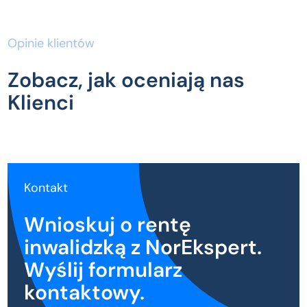
Opinie klientów
Zobacz, jak oceniają nas
Klienci
Kontakt
Wnioskuj o rentę
inwalidzką z NorEkspert.
Wyślij formularz
kontaktowy.