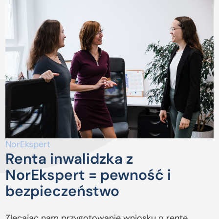
NorEkspert
Renta inwalidzka z
NorEkspert = pewność i
bezpieczeństwo
Zlecając nam przygotowanie wniosku o rentę