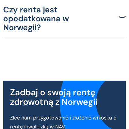
Czy renta jest
opodatkowana w
Norwegii?
Zadbaj o swoją rentę
zdrowotną z Norwegii
Zleć nam przygotowanie i złożenie wniosku o
rentę inwalidzką w NAV.