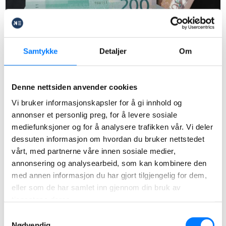
Samtykke
Detaljer
Om
Skattemelding w Norwegii
Korekta Skattemelding –
Denne nettsiden anvender cookies
Vi bruker informasjonskapsler for å gi innhold og
poprawiamy wynik
annonser et personlig preg, for å levere sosiale
norweskiego rozliczenia
mediefunksjoner og for å analysere trafikken vår. Vi deler
dessuten informasjon om hvordan du bruker nettstedet
vårt, med partnerne våre innen sosiale medier,
Jeżeli chcesz tylko poprawić wynik rozliczenia w
annonsering og analysearbeid, som kan kombinere den
Norwegii, przygotowujemy korektę samego
med annen informasjon du har gjort tilgjengelig for dem,
Skattemelding. Uwzględniamy wszystkie
eller som de har samlet inn gjennom din bruk av
przysługujące Tobie norweskie ulgi i odpisy, aby
tjenestene deres.
uzyskać najwyższy zwrot podatku.
Samtykkevalg
Nødvendig