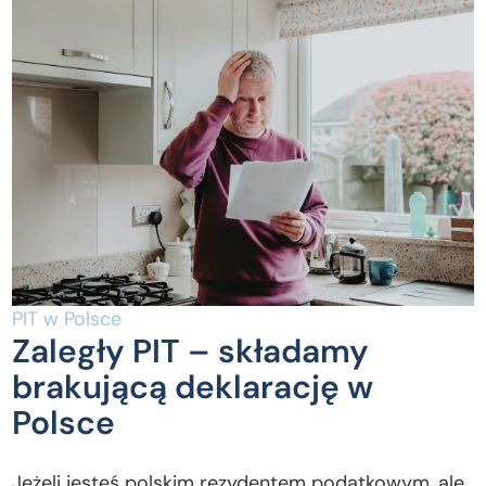
PIT w Polsce
Zaległy PIT – składamy
brakującą deklarację w
Polsce
Jeżeli jesteś polskim rezydentem podatkowym, ale