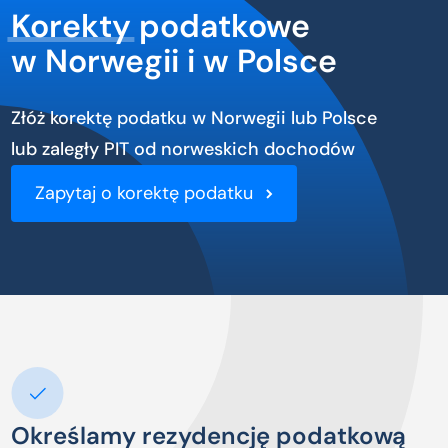
Korekty
podatkowe
w Norwegii i w Polsce
Złóż korektę podatku w Norwegii lub Polsce
lub zaległy PIT od norweskich dochodów
Zapytaj o korektę podatku
Określamy rezydencję podatkową