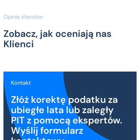
Opinie klientów
Zobacz, jak oceniają nas
Klienci
Kontakt
Złóż korektę podatku za
ubiegłe lata lub zaległy
PIT z pomocą ekspertów.
Wyślij formularz