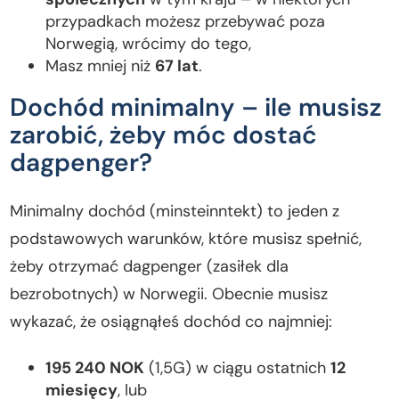
przypadkach możesz przebywać poza
Norwegią, wrócimy do tego,
Masz mniej niż
67 lat
.
Dochód minimalny – ile musisz
zarobić, żeby móc dostać
dagpenger?
Minimalny dochód (minsteinntekt) to jeden z
podstawowych warunków, które musisz spełnić,
żeby otrzymać dagpenger (zasiłek dla
bezrobotnych) w Norwegii. Obecnie musisz
wykazać, że osiągnąłeś dochód co najmniej:
195 240 NOK
(1,5G) w ciągu ostatnich
12
miesięcy
, lub