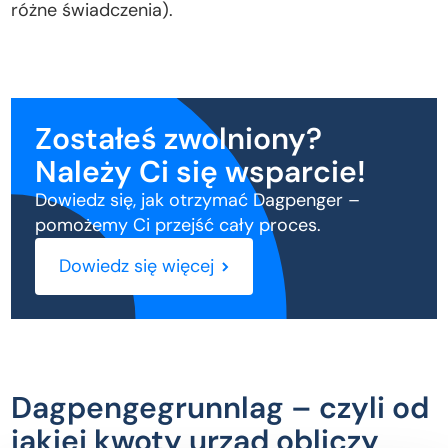
różne świadczenia).
Zostałeś zwolniony?
Należy Ci się wsparcie!
Dowiedz się, jak otrzymać Dagpenger –
pomożemy Ci przejść cały proces.
Dowiedz się więcej
Dagpengegrunnlag – czyli od
jakiej kwoty urząd obliczy