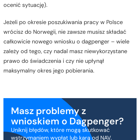
ocenić sytuację).
Jeżeli po okresie poszukiwania pracy w Polsce
wrócisz do Norwegii, nie zawsze musisz składać
całkowicie nowego wniosku o dagpenger – wiele
zależy od tego, czy nadal masz niewykorzystane
prawo do świadczenia i czy nie upłynął
maksymalny okres jego pobierania.
Masz problemy z
wnioskiem o Dagpenger?
Uniknij błędów, które mogą skutkować
wstrzymaniem wypłat lub karą od NAV.