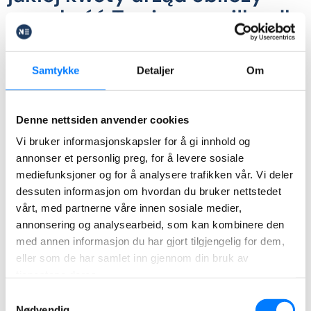
wysokość Twojego zasiłku dla
bezrobotnych
Samtykke
Detaljer
Om
Powyżej napisaliśmy, jaki procent od swoich
dochodów otrzymasz w ramach dagpenger. A jakie
Denne nettsiden anvender cookies
dochody w ogóle NAV weźmie pod uwagę do
Vi bruker informasjonskapsler for å gi innhold og
wyliczenia tej wartości? Pewnie myślisz, że te same,
annonser et personlig preg, for å levere sosiale
które podałeś do dochodu minimalnego. Nie do
mediefunksjoner og for å analysere trafikken vår. Vi deler
końca. W tym przypadku lista jest znacznie szersza!
dessuten informasjon om hvordan du bruker nettstedet
vårt, med partnerne våre innen sosiale medier,
Oto lista dochodów i zasiłków, które NAV bierze
annonsering og analysearbeid, som kan kombinere den
med annen informasjon du har gjort tilgjengelig for dem,
pod uwagę przy wyliczeniu podstawy dagpenger
eller som de har samlet inn gjennom din bruk av
(dagpengegrunnlag):
tjenestene deres.
Samtykkevalg
Dochody z pracy (lønnsinntekter),
Nødvendig