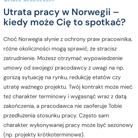
dostać dagpenger?
Utrata pracy w Norwegii –
Dagpenger w Norwegii – ile wynosi zasiłek dla
kiedy może Cię to spotkać?
bezrobotnych?
Zostałeś zwolniony? Należy Ci się wsparcie!
Choć Norwegia słynie z ochrony praw pracownika,
Dagpengegrunnlag – czyli od jakiej kwoty urząd
obliczy wysokość Twojego zasiłku dla
różne okoliczności mogą sprawić, że stracisz
bezrobotnych
zatrudnienie. Możesz otrzymać wypowiedzenie
Jak obliczyć zasiłek dla bezrobotnych w
umowy od swojego pracodawcy z uwagi na np.
Norwegii?
gorszą sytuację na rynku, redukcję etatów czy
Jak długo można pobierać zasiłek dla
utratę ważnego projektu. Twój kontrakt może mieć
bezrobotnych w Norwegii?
też charakter terminowy i wygasnąć wraz z datą
Wniosek o dagpenger – jakie dokumenty musisz
zakończenia, a pracodawca nie zaoferuje Tobie
złożyć w NAV?
przedłużenia stosunku pracy. Często sam
Rejestracja jako arbeidssøker – równie ważne jak
charakter wykonywanej pracy może być sezonowy
wniosek!
Meldekort – nigdy nie zapominaj o kartach
(np. projekty krótkoterminowe).