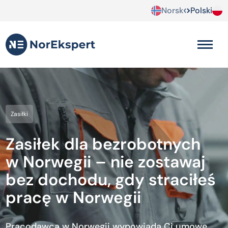
Norsk
Polski
Zasiłki
Zasiłek dla bezrobotnych
w Norwegii – nie zostawaj
bez dochodu, gdy straciłeś
pracę w Norwegii
Pracodawca w Norwegii wypowiada Ci umowę,