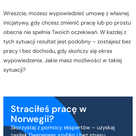
meldunkowych!
Wreszcie, możesz wypowiedzieć umowę z własnej
Dagpenger a wyjazd do Polski – czy można
pobierać zasiłek poza Norwegią?
inicjatywy, gdy chcesz zmienić pracę lub po prostu
Masz problemy z wnioskiem o Dagpenger?
obecna nie spełnia Twoich oczekiwań. W każdej z
Straciłeś pracę z własnej winy? Poczekasz dłużej
tych sytuacji rezultat jest podobny – zostajesz bez
na dagpenger
pracy i bez dochodu, gdy skończy się okres
Podsumowanie
wypowiedzenia. Jakie masz możliwości w takiej
sytuacji?
Straciłeś pracę w
Norwegii?
Skorzystaj z pomocy ekspertów – uzyskaj
zasiłek Dagpenger szybko i bez stresu.