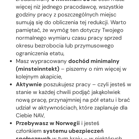
więcej niż jednego pracodawcę, wszystkie
godziny pracy z poszczególnych miejsc
sumują się do obliczenia tej redukcji. Warto
pamiętać, że wymóg ten dotyczy Twojego
normalnego wymiaru czasu pracy sprzed
okresu bezrobocia lub przymusowego
ograniczenia etatu,
Masz wypracowany
dochód minimalny
(minsteinntekt)
– piszemy o nim więcej w
kolejnym akapicie,
Aktywnie
poszukujesz pracy – czyli jesteś w
stanie w każdej chwili podjąć jakąkolwiek
nową pracę, przynajmniej na pół etatu i brać
udział w aktywnościach, które zaplanuje dla
Ciebie NAV,
Przebywasz w Norwegii
i jesteś
członkiem
systemu ubezpieczeń
społecznych
w tym kraju – w niektórych