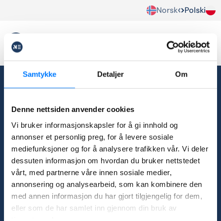
Norsk
Polski
Samtykke
Detaljer
Om
info@norekspert.no
Denne nettsiden anvender cookies
+48 58 535 93 43
+47 21 60 79 50
Vi bruker informasjonskapsler for å gi innhold og
annonser et personlig preg, for å levere sosiale
Facebook
mediefunksjoner og for å analysere trafikken vår. Vi deler
Grupa na Facebooku
dessuten informasjon om hvordan du bruker nettstedet
LinkedIn
vårt, med partnerne våre innen sosiale medier,
YouTube
annonsering og analysearbeid, som kan kombinere den
NorEkspert Spółka z ograniczoną
med annen informasjon du har gjort tilgjengelig for dem,
odpowiedzialnością
eller som de har samlet inn gjennom din bruk av
Ul. Bronisława Dembińskiego 33/B1,
tjenestene deres.