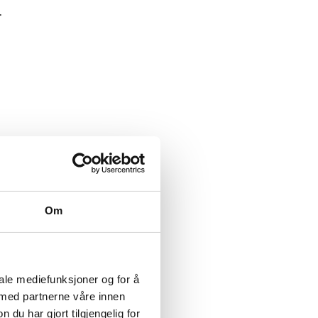
.
Om
iale mediefunksjoner og for å
 med partnerne våre innen
u har gjort tilgjengelig for