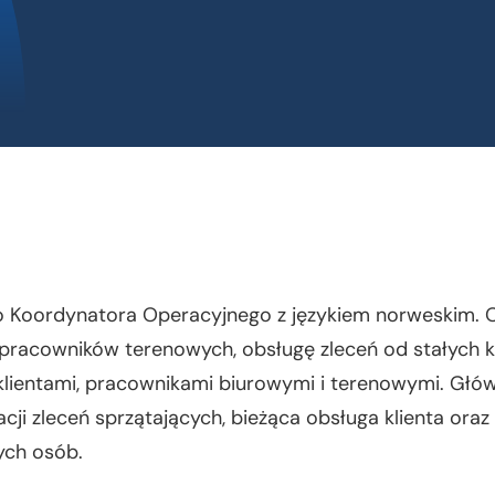
 Koordynatora Operacyjnego z językiem norweskim. O
 pracowników terenowych, obsługę zleceń od stałych k
lientami, pracownikami biurowymi i terenowymi. Głów
acji zleceń sprzątających, bieżąca obsługa klienta or
ych osób.