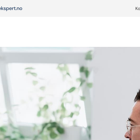
kspert.no
Ko