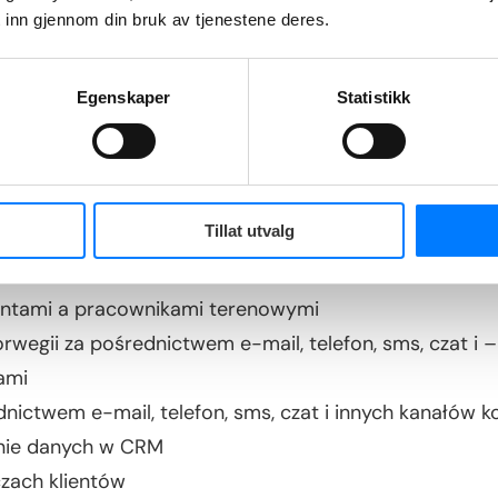
 inn gjennom din bruk av tjenestene deres.
w
Egenskaper
Statistikk
racowników terenowych
ści pracowników
Tillat utvalg
dzinami pracy
ientami a pracownikami terenowymi
egii za pośrednictwem e-mail, telefon, sms, czat i –
ami
ictwem e-mail, telefon, sms, czat i innych kanałów ko
anie danych w CRM
zach klientów