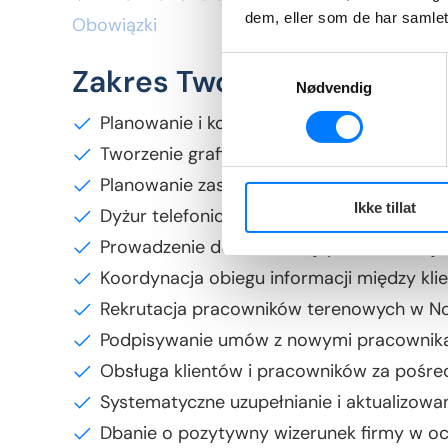
dem, eller som de har samlet
Obowiązki
Samtykkevalg
Zakres Twoich obowiązkó
Nødvendig
Planowanie i koordynacja pracy grupy p
Tworzenie grafików pracy
Planowanie zastępstw w razie nieobecno
Ikke tillat
Dyżur telefoniczny (telefonvakt) poza go
Prowadzenie dokumentacji pracowniczej
Koordynacja obiegu informacji między kl
Rekrutacja pracowników terenowych w Norw
Podpisywanie umów z nowymi pracownik
Obsługa klientów i pracowników za pośredn
Systematyczne uzupełnianie i aktualizow
Dbanie o pozytywny wizerunek firmy w oc