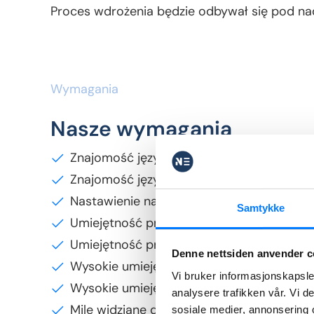
Proces wdrożenia będzie odbywał się pod 
Wymagania
Nasze wymagania
Znajomość języka norweskiego na poziomi
Znajomość języka angielskiego na poziomi
Nastawienie na rozwiązywanie problemó
Samtykke
Umiejętność priorytetyzowania zadań
Umiejętność pracy pod presją czasu
Denne nettsiden anvender c
Wysokie umiejętności w organizacji pracy
Vi bruker informasjonskapsler
Wysokie umiejętności interpersonalne i ku
analysere trafikken vår. Vi 
Mile widziane doświadczenie w obsłudze kli
sosiale medier, annonsering 