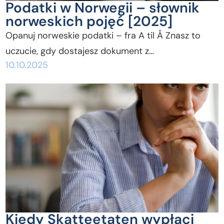
Podatki w Norwegii – słownik
norweskich pojęć [2025]
Opanuj norweskie podatki – fra A til Å Znasz to
uczucie, gdy dostajesz dokument z…
10.10.2025
Kiedy Skatteetaten wypłaci