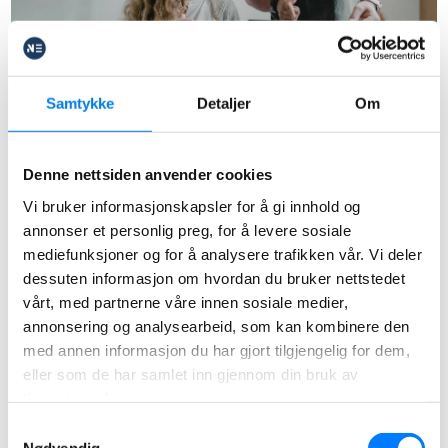
Skattemeldingi już dostępne
Samtykke
Detaljer
Om
na profilach w Skatteetaten
Skąd będziesz wiedział, że możesz rozliczyć
Denne nettsiden anvender cookies
podatek? Kiedy Twój Skattemelding będzie
Vi bruker informasjonskapsler for å gi innhold og
dostępny, otrzymasz powiadomienie SMS-owe…
annonser et personlig preg, for å levere sosiale
13.03.2025
mediefunksjoner og for å analysere trafikken vår. Vi deler
dessuten informasjon om hvordan du bruker nettstedet
vårt, med partnerne våre innen sosiale medier,
annonsering og analysearbeid, som kan kombinere den
med annen informasjon du har gjort tilgjengelig for dem,
eller som de har samlet inn gjennom din bruk av
tjenestene deres.
Samtykkevalg