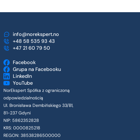
info@norekspert.no
+48 58 535 93 43
+47 21 60 79 50
Facebook
Grupa na Facebooku
LinkedIn
YouTube
NorEkspert Spółka z ograniczoną
odpowiedzialnością
Ul. Bronisława Dembińskiego 33/B1,
81-237 Gdyni
NIP: 5862352828
KRS: 0000825218
REGON: 38538286500000