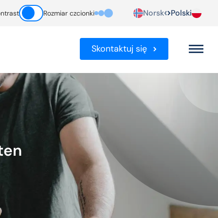
Norsk
Polski
ntrast
Rozmiar czcionki
Skontaktuj się
ten