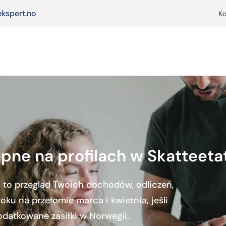
kspert.no
Ko
ępne na profilach w Skatteeta
 to przegląd Twoich dochodów, odliczeń,
ku na przełomie marca i kwietnia, jeśli
datkowane zasiłki w Norwegii.