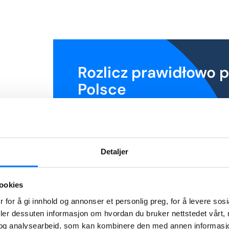
Rozlicz prawidłowo 
Polsce
Zyskaj najwyższy zwrot podatku z
Norwegii i najlepszy wynik rozliczen
Polsce.
Dowiedz się więcej
Detaljer
ookies
 for å gi innhold og annonser et personlig preg, for å levere sos
deler dessuten informasjon om hvordan du bruker nettstedet vårt,
og analysearbeid, som kan kombinere den med annen informasjon d