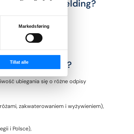
dzić w Skattemelding?
e zwrócił uwagę na:
Markedsføring
e,
 możesz zgłosić?
Tillat alle
wość ubiegania się o różne odpisy
różami, zakwaterowaniem i wyżywieniem),
ii i Polsce),