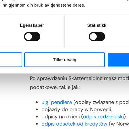
Jakie dane warto spraw
 inn gjennom din bruk av tjenestene deres.
Skatteetaten przypomina, abyś szczególni
Egenskaper
Statistikk
dochody i pobrane zaliczki podatkow
zasiłki z NAV, renty, emerytury,
kredyty i posiadany majątek.
Jakie odpisy podatkowe
Tillat utvalg
Po sprawdzeniu Skattemelding masz możli
podatkowe, takie jak:
ulgi pendlera
(odpisy związane z pod
dojazdy do pracy w Norwegii,
odpisy na dzieci (
odpis rodzicielski
),
odpis odsetek od kredytów
(w Norweg