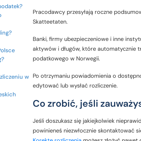
 podatek?
Pracodawcy przesyłają roczne podsumo
o
Skatteetaten.
ding?
Banki, firmy ubezpieczeniowe i inne insty
aktywów i długów, które automatycznie t
Polsce
podatkowego w Norwegii.
g?
Po otrzymaniu powiadomienia o dostępno
zliczeniu w
edytować lub wysłać rozliczenie.
eskich
Co zrobić, jeśli zauważ
Jeśli doszukasz się jakiejkolwiek niepr
powinieneś niezwłocznie skontaktować się
Korektę rozliczenia
możesz złożyć nawet do