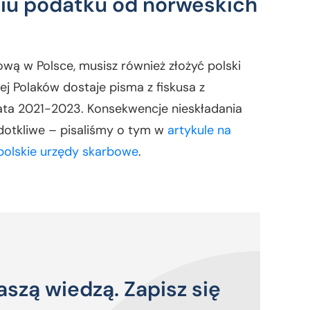
niu podatku od norweskich
ową w Polsce, musisz również złożyć polski
j Polaków dostaje pisma z fiskusa z
lata 2021-2023. Konsekwencje nieskładania
dotkliwe – pisaliśmy o tym w
artykule na
 polskie urzędy skarbowe
.
aszą wiedzą. Zapisz się