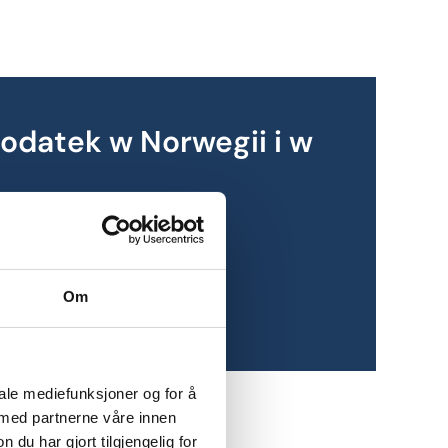
podatek w Norwegii i w
ia w
Om
iale mediefunksjoner og for å
 med partnerne våre innen
u har gjort tilgjengelig for