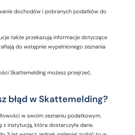
wanie dochodów i pobranych podatków do
tucje także przekazują informacje dotyczące
rafiają do wstępnie wypełnionego zeznania
ści Skattemelding możesz przejrzeć,
ysz błąd w Skattemelding?
awidłowości w swoim zeznaniu podatkowym,
 z instytucją, która dostarczyła dane.
 3 lat wstecz, jednak najlepiej zrobić to w