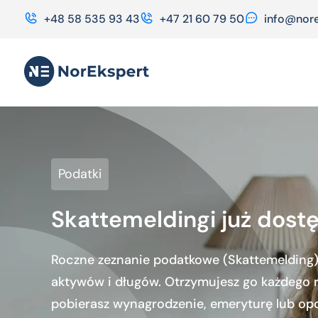
+48 58 535 93 43
+47 21 60 79 50
info@nore
Podatki
Skattemeldingi już dost
Roczne zeznanie podatkowe (Skattemelding)
aktywów i długów. Otrzymujesz go każdego ro
pobierasz wynagrodzenie, emeryturę lub opo