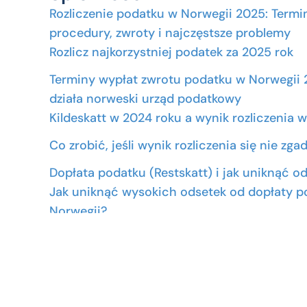
Rozliczenie podatku w Norwegii 2025: Termi
procedury, zwroty i najczęstsze problemy
Rozlicz najkorzystniej podatek za 2025 rok
Terminy wypłat zwrotu podatku w Norwegii 
działa norweski urząd podatkowy
Kildeskatt w 2024 roku a wynik rozliczenia 
Co zrobić, jeśli wynik rozliczenia się nie zga
Dopłata podatku (Restskatt) i jak uniknąć o
Jak uniknąć wysokich odsetek od dopłaty p
Norwegii?
Korekty i rozliczenia za poprzednie lata
Złóż zaległe PIT-y od norweskich dochodów
Rozliczenia norweskich dochodów w Polsce
wiedzieć podatnicy z rezydencją podatkową