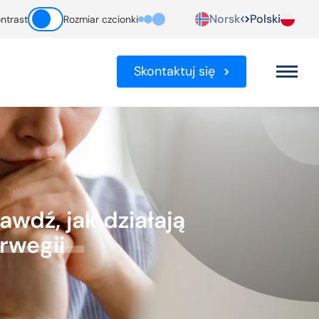
Norsk
Polski
ntrast
Rozmiar czcionki
Skontaktuj się
wdź, jak działają
rwegii