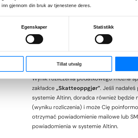
 inn gjennom din bruk av tjenestene deres.
Jeżeli do połowy października nadal nie o
skontaktować się z norweskim urzędem p
pomogło Ci w złożeniu zeznania.
Warto ta
Egenskaper
Statistikk
wymagane dokumenty na czas i czy Twoje
formalnych
Gdzie pojawia się informacja o wyniku
Tillat utvalg
Wynik rozliczenia podatkowego można spr
zakładce
„Skatteoppgjør”
. Jeśli nadał
systemie Altinn, doradca również będzie
(wyniku rozliczenia) i może Cię poinfor
otrzymać powiadomienie mailowe lub SMS
powiadomienia w systemie Altinn.