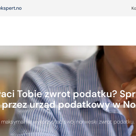
kspert.no
Ko
aci Tobie zwrot podatku? Spra
 przez urząd podatkowy w No
by maksymalnie wykorzystać swój norweski zwrot podatku.