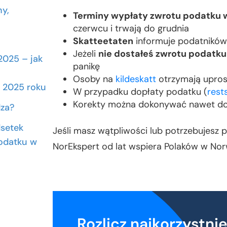
ny,
Terminy wypłaty zwrotu podatku 
czerwcu i trwają do grudnia
Skatteetaten
informuje podatników 
Jeżeli
nie dostałeś zwrotu podatku
2025 – jak
panikę
Osoby na
kildeskatt
otrzymają upros
w 2025 roku
W przypadku dopłaty podatku (
rest
Korekty można dokonywać nawet do k
dza?
dsetek
Jeśli masz wątpliwości lub potrzebujesz p
odatku w
NorEkspert od lat wspiera Polaków w No
 – co muszą
Rozlicz najkorzystni
 w Polsce ?