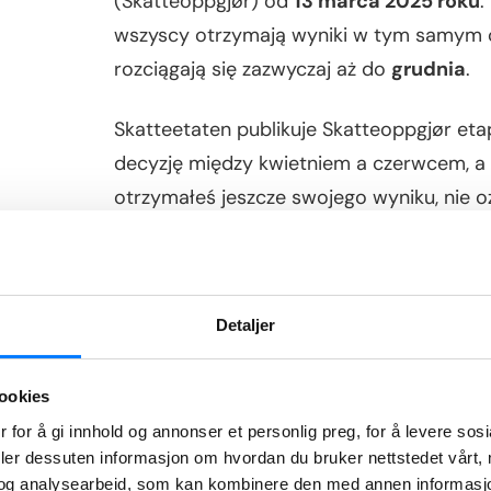
(Skatteoppgjør) od
13 marca 2025 roku
.
wszyscy otrzymają wyniki w tym samym c
rozciągają się zazwyczaj aż do
grudnia
.
Skatteetaten publikuje Skatteoppgjør et
decyzję między kwietniem a czerwcem, a po
otrzymałeś jeszcze swojego wyniku, nie ozn
Twoja deklaracja trafiła do późniejszej tur
Nie dostałeś zwrotu do końca czerwca?
Detaljer
Brak informacji o wyniku rozliczenia do ko
Twoim zeznaniem podatkowym. Skatteetate
ookies
podatników otrzymuje decyzję dopiero w li
 for å gi innhold og annonser et personlig preg, for å levere sos
regularnie logować się na swoje konto w A
deler dessuten informasjon om hvordan du bruker nettstedet vårt,
og analysearbeid, som kan kombinere den med annen informasjon d