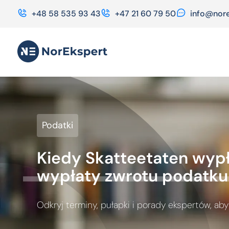
+48 58 535 93 43
+47 21 60 79 50
info@nore
Podatki
Kiedy Skatteetaten wypł
wypłaty zwrotu podatku
Odkryj terminy, pułapki i porady ekspertów, a