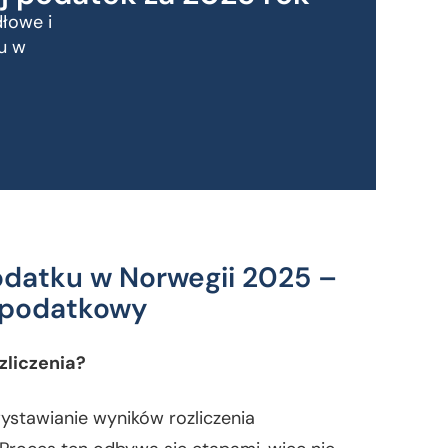
łowe i
ku w
odatku w Norwegii 2025 –
d podatkowy
zliczenia?
stawianie wyników rozliczenia