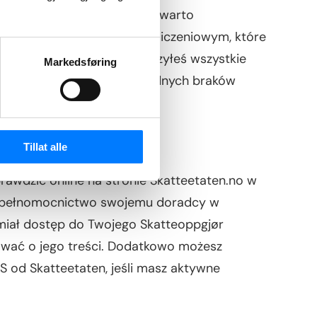
trzymasz żadnej informacji, warto
odatkowym lub biurem rozliczeniowym, które
kże sprawdzić, czy dostarczyłeś wszystkie
Markedsføring
 zgłoszenie nie zawiera żadnych braków
?
Tillat alle
awdzić online na stronie Skatteetaten.no w
eś pełnomocnictwo swojemu doradcy w
 miał dostęp do Twojego Skatteoppgjør
mować o jego treści. Dodatkowo możesz
 od Skatteetaten, jeśli masz aktywne