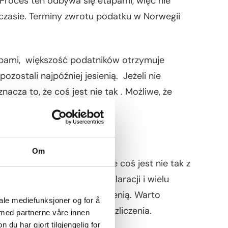
 Proces ten odbywa się etapami, więc nie
zasie. Terminy zwrotu podatku w Norwegii
apami, większość podatników otrzymuje
zostali najpóźniej jesienią. Jeżeli nie
acza to, że coś jest nie tak . Możliwe, że
y.
 Sprawdź, co dalej
Om
ńca czerwca nie oznacza, że coś jest nie tak z
n przetwarza miliony deklaracji i wielu
pcu, sierpniu, a nawet jesienią. Warto
iale mediefunksjoner og for å
ltinn i sprawdzać status rozliczenia.
 med partnerne våre innen
u har gjort tilgjengelig for