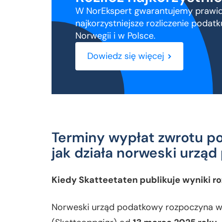
W NorEkspert gwarantujemy prawid
najkorzystniejsze rozliczenie podat
Polaków w
Norwegii i w Polsce.
Dowiedz się więcej
Terminy wypłat zwrotu p
jak działa norweski urzą
Kiedy Skatteetaten publikuje wyniki ro
Norweski urząd podatkowy rozpoczyna wy