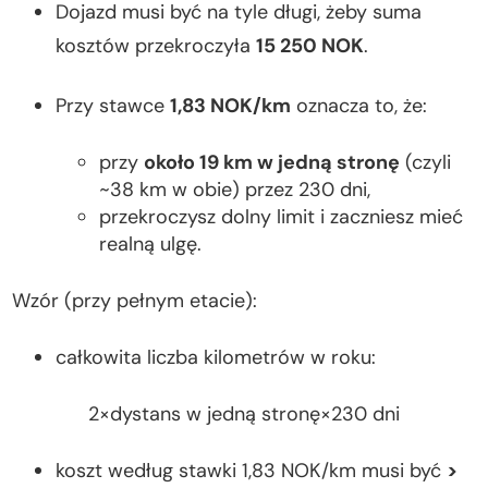
Dojazd musi być na tyle długi, żeby suma
kosztów przekroczyła
15 250 NOK
.
Przy stawce
1,83 NOK/km
oznacza to, że:
przy
około 19 km w jedną stronę
(czyli
~38 km w obie) przez 230 dni,
przekroczysz dolny limit i zaczniesz mieć
realną ulgę.
Wzór (przy pełnym etacie):
całkowita liczba kilometrów w roku:
2×dystans w jedną stronę×230 dni
koszt według stawki 1,83 NOK/km musi być
>