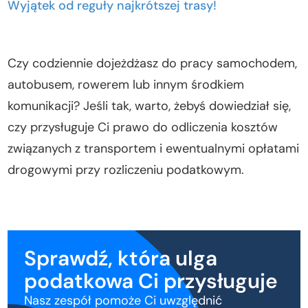
Wyjątek od reguły najkrótszej trasy!
Dojazdy do pracy w Norwegii – jak wygląda ulga
podatkowa w praktyce?
Czy codziennie dojeżdżasz do pracy samochodem,
Przykłady obliczeń:
autobusem, rowerem lub innym środkiem
komunikacji? Jeśli tak, warto, żebyś dowiedział się,
Sprawdź, która ulga podatkowa Ci przysługuje
Kalkulator przejazdów
czy przysługuje Ci prawo do odliczenia kosztów
związanych z transportem i ewentualnymi opłatami
drogowymi przy rozliczeniu podatkowym.
Sprawdź, która ulga
podatkowa Ci przysługuje
Nasz zespół pomoże Ci uwzględnić