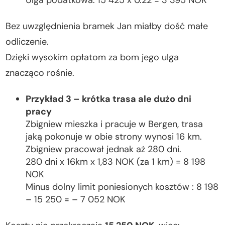
Ulga podatkowa: 15 425 x 0.22 = 3 395 NOK
Bez uwzględnienia bramek Jan miałby dość małe
odliczenie.
Dzięki wysokim opłatom za bom jego ulga
znacząco rośnie.
Przykład 3 – krótka trasa ale dużo dni
pracy
Zbigniew mieszka i pracuje w Bergen, trasa
jaką pokonuje w obie strony wynosi 16 km.
Zbigniew pracował jednak aż 280 dni.
280 dni x 16km x 1,83 NOK (za 1 km) = 8 198
NOK
Minus dolny limit poniesionych kosztów : 8 198
– 15 250 = – 7 052 NOK