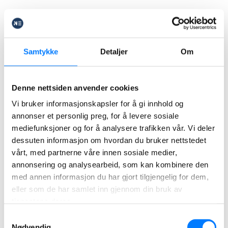
Dojazdy do pracy w Norwegii
– jak wygląda ulga
podatkowa w praktyce?
Samtykke
Detaljer
Om
Jeśli
dystans do pracy w jedną stronę jest
niewielki
(np. kilka kilometrów), to przy
Denne nettsiden anvender cookies
typowych 200–230 dniach pracy roczne
Vi bruker informasjonskapsler for å gi innhold og
koszty dojazdów mogą
nie przekroczyć 15
annonser et personlig preg, for å levere sosiale
250 NOK
, więc
ulga wyniesie 0 NOK
.
mediefunksjoner og for å analysere trafikken vår. Vi deler
Przy
dłužszych trasach
(np. 30–40 km w
dessuten informasjon om hvordan du bruker nettstedet
jedną stronę) często już sam dojazd
vårt, med partnerne våre innen sosiale medier,
przekracza wkład własny – a dodatkowo
annonsering og analysearbeid, som kan kombinere den
opłaty za bom / prom mogą jeszcze zwiększyć
med annen informasjon du har gjort tilgjengelig for dem,
kwotę ulgi.
eller som de har samlet inn gjennom din bruk av
Pamiętaj, że
maksymalna łączna kwota
tjenestene deres.
kosztów podróży
(zanim odliczysz 15 250
Samtykkevalg
NOK) to
100 880 NOK
– ponad tę kwotę
Nødvendig