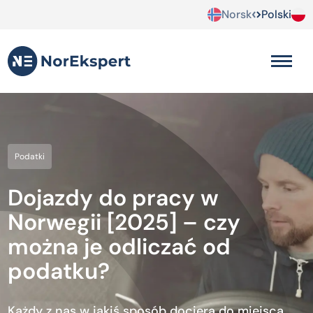
Norsk
Polski
Podatki
Dojazdy do pracy w
Norwegii [2025] – czy
można je odliczać od
podatku?
Każdy z nas w jakiś sposób dociera do miejsca