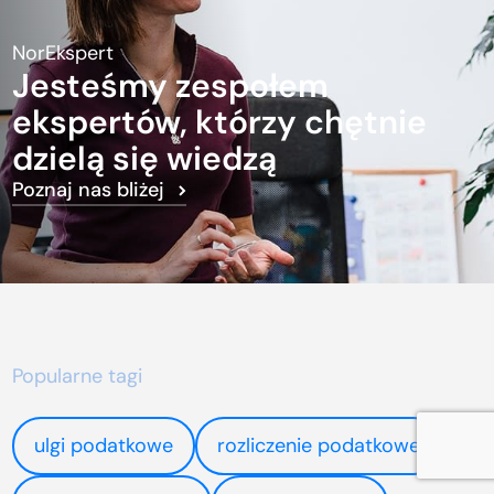
NorEkspert
Jesteśmy zespołem
ekspertów, którzy chętnie
dzielą się wiedzą
Poznaj nas bliżej
Popularne tagi
ulgi podatkowe
rozliczenie podatkowe