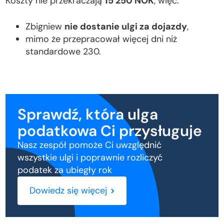
Koszty nie przekraczają
15 250 NOK
, więc:
Zbigniew
nie dostanie ulgi za dojazdy
,
mimo że przepracował więcej dni niż
standardowe 230.
Sprawdź, która ulga
podatkowa Ci przysługuje
Nasz zespół pomoże Ci uwzględnić
wszystkie ulgi i poprawnie rozliczyć
podatek za ubiegły rok
Dowiedz się więcej