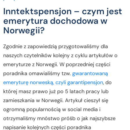
Rok urodzenia 1963 i później – norweska
Inntektspensjon – czym jest
emerytura według nowych zasad
emerytura dochodowa w
Inntektspensjon a emerytura gwarantowana z
Norwegii?
Norwegii
Inntektspensjon a średnia długość życia i poziom
Zgodnie z zapowiedzią przygotowaliśmy dla
płac w Norwegii
Kiedy i w jakim wymiarze opłaca Ci się przejść na
naszych czytelników kolejny z cyklu artykułów o
emeryturę w Norwegii?
emeryturze z Norwegii. W poprzedniej części
Zamów analizę emerytalną dopasowaną do
poradnika omawialiśmy tzw.
gwarantowaną
Twoich potrzeb.
emeryturę norweską, czyli garantipensjon
, do
Co dalej w naszym poradniku emerytalnym?
której masz prawo już po 5 latach pracy lub
zamieszkania w Norwegii. Artykuł cieszył się
ogromną popularnością w social media i
otrzymaliśmy mnóstwo próśb o jak najszybsze
napisanie kolejnych części poradnika