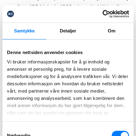
rocznik to 1954 lub do 1962 włącznie, NAV wyliczy
Twoją emeryturę dochodową na podstawie
zarówno starych, jak i nowych zasad. Co to
Samtykke
Detaljer
Om
oznacza w praktyce?
Przykład!
Denne nettsiden anvender cookies
Vi bruker informasjonskapsler for å gi innhold og
annonser et personlig preg, for å levere sosiale
Jeżeli Twój rocznik to 1954, NAV wyliczy 1/10
mediefunksjoner og for å analysere trafikken vår. Vi deler
Twojej emerytury według nowych zasad, a
dessuten informasjon om hvordan du bruker nettstedet
9/10 według starych zasad.
vårt, med partnerne våre innen sosiale medier,
annonsering og analysearbeid, som kan kombinere den
Jeśli zaś Twój rok urodzenia to 1955,
med annen informasjon du har gjort tilgjengelig for dem,
dostaniesz emeryturę z Norwegii w 2/10 na
eller som de har samlet inn gjennom din bruk av
nowych zasadach i w 8/10 na starych
tjenestene deres.
zasadach.
Samtykkevalg
Nødvendig