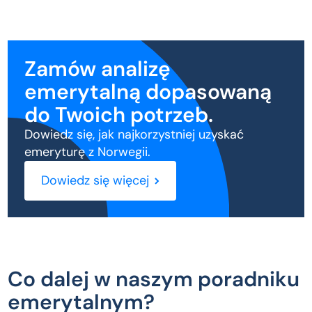
Zamów analizę
emerytalną dopasowaną
do Twoich potrzeb.
Dowiedz się, jak najkorzystniej uzyskać
emeryturę z Norwegii.
Dowiedz się więcej
Co dalej w naszym poradniku
emerytalnym?