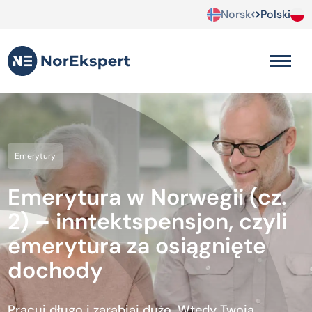
Norsk
Polski
Emerytury
Emerytura w Norwegii (cz.
2) – inntektspensjon, czyli
emerytura za osiągnięte
dochody
Pracuj długo i zarabiaj dużo. Wtedy Twoja