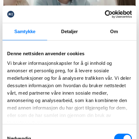
Samtykke
Detaljer
Om
Denne nettsiden anvender cookies
Vi bruker informasjonskapsler for å gi innhold og
annonser et personlig preg, for å levere sosiale
Wielu klientów pyta nas: “Zmieniłem pracodawcę w
mediefunksjoner og for å analysere trafikken vår. Vi deler
Norwegii. Co się stało z moim OTP?”. Zasadniczo
dessuten informasjon om hvordan du bruker nettstedet
vårt, med partnerne våre innen sosiale medier,
musisz dostać tzw. pensjonskapitalbevis, czyli
annonsering og analysearbeid, som kan kombinere den
zaświadczenie u zgromadzonym kapitale na
med annen informasjon du har gjort tilgjengelig for dem,
emeryturę. Przy czym trzeba w tym miejscu
eller som de har samlet inn gjennom din bruk av
wspomnieć, że mogą Cię obowiązywać stare lub
tjenestene deres.
nowe zasady odnośnie przenoszenia uzbieranego
Samtykkevalg
Nødvendig