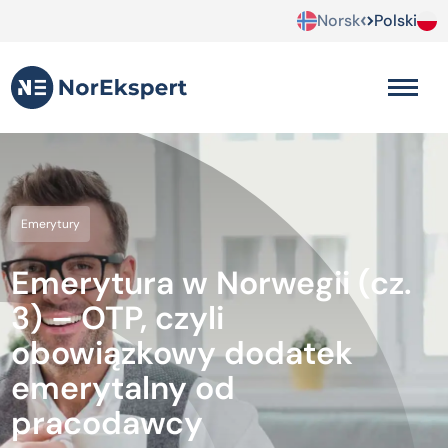
Norsk
Polski
Emerytury
Emerytura w Norwegii (cz.
3) – OTP, czyli
obowiązkowy dodatek
emerytalny od
pracodawcy