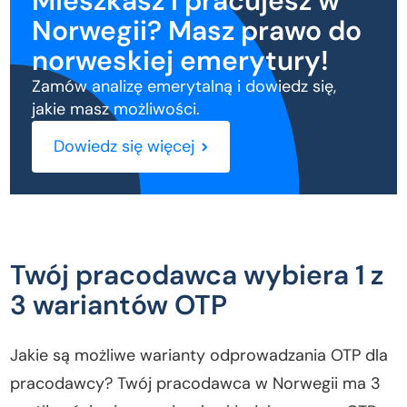
Mieszkasz i pracujesz w
Norwegii? Masz prawo do
norweskiej emerytury!
Zamów analizę emerytalną i dowiedz się,
jakie masz możliwości.
Dowiedz się więcej
Twój pracodawca wybiera 1 z
3 wariantów OTP
Jakie są możliwe warianty odprowadzania OTP dla
pracodawcy? Twój pracodawca w Norwegii ma 3