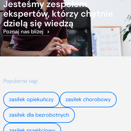
Jesteśmy zespołem
ekspertów, którzy chętnie
dzielą się wiedzą
Poznaj nas bliżej
Popularne tagi
zasiłek opiekuńczy
zasiłek chorobowy
zasiłek dla bezrobotnych
zasiłek przejściowy