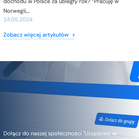
dochodu w Polsce za ubiegły rok? “Pracuję w
Norwegii,…
24.05.2024
Zobacz więcej artykułów
Dołącz do naszej społeczności "Urzędowo w