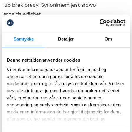
lub brak pracy. Synonimem jest słowo
arbeidsledighet.
Avslag – odmowa urzędu w
jakiejś sprawie
Samtykke
Detaljer
Om
Avslag oznacza odmowę urzędu w jakiejś sprawie.
Denne nettsiden anvender cookies
Najszybciej spotkasz się z tym słowem w sytuacji,
Vi bruker informasjonskapsler for å gi innhold og
gdy NAV odmówi Ci przyznania jakiegoś zasiłku i
annonser et personlig preg, for å levere sosiale
otrzymasz decyzję w tej sprawie na piśmie od
mediefunksjoner og for å analysere trafikken vår. Vi deler
dessuten informasjon om hvordan du bruker nettstedet
urzędników.
vårt, med partnerne våre innen sosiale medier,
annonsering og analysearbeid, som kan kombinere den
BankID – metoda logowania do
med annen informasjon du har gjort tilgjengelig for dem,
urzędów w Norwegii
eller som de har samlet inn gjennom din bruk av
tjenestene deres.