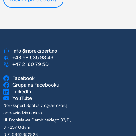
info@norekspert.no
+48 58 535 93 43
+47 21 60 79 50
Facebook
Grupa na Facebooku
LinkedIn
YouTube
NorEkspert Spółka z ograniczoną
odpowiedzialnością
Ul. Bronisława Dembińskiego 33/B1,
81-237 Gdyni
NIP: 5862352828