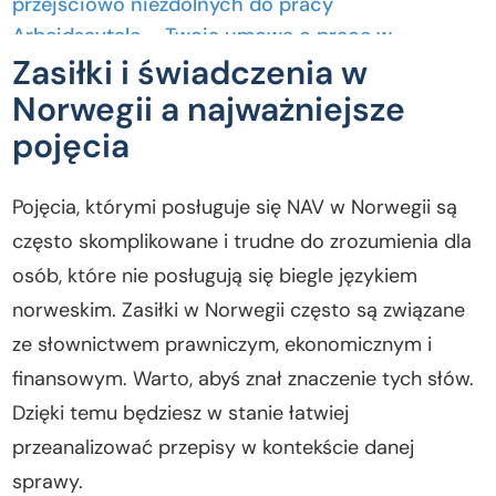
przejściowo niezdolnych do pracy
Arbeidsavtale – Twoja umowa o pracę w
Zasiłki i świadczenia w
Norwegii!
Arbeidsevne – zdolność do wykonywania pracy
Norwegii a najważniejsze
Arbeidsgiveravgift – ubezpieczenie społeczne,
pojęcia
które płaci Twój pracodawca
Arbeidsløshet – gdy tracisz pracę w Norwegii
Pojęcia, którymi posługuje się NAV w Norwegii są
Avslag – odmowa urzędu w jakiejś sprawie
często skomplikowane i trudne do zrozumienia dla
BankID – metoda logowania do urzędów w
osób, które nie posługują się biegle językiem
Norwegii
norweskim. Zasiłki w Norwegii często są związane
Bankkonto – Twoje norweskie konto bankowe
ze słownictwem prawniczym, ekonomicznym i
finansowym. Warto, abyś znał znaczenie tych słów.
Dzięki temu będziesz w stanie łatwiej
przeanalizować przepisy w kontekście danej
sprawy.