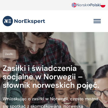
Norsk
Polski
Zasiłki
Zasiłki i świadczenia
socjalne w Norwegii –
słownik norweskich pojęć.
Wnioskując o zasiłki w Norwegii, często można
się spotkać z skomplikowaną, norweską