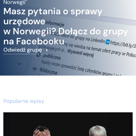
Norwegii"
Masz pytania o sprawy
urzędowe
w Norwegii? Dołącz do grupy
na Facebooku
Odwiedź grupę
Popularne wpisy