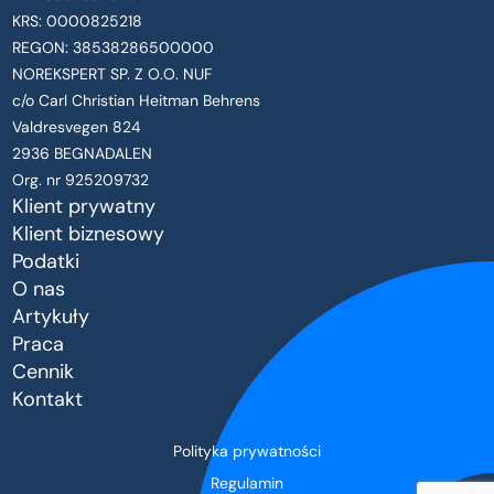
KRS: 0000825218
REGON: 38538286500000
NOREKSPERT SP. Z O.O. NUF
c/o Carl Christian Heitman Behrens
Valdresvegen 824
2936 BEGNADALEN
Org. nr 925209732
Klient prywatny
Klient biznesowy
Podatki
O nas
Artykuły
Praca
Cennik
Kontakt
Polityka prywatności
Regulamin